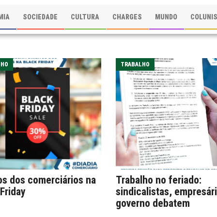
MIA
SOCIEDADE
CULTURA
CHARGES
MUNDO
COLUNI
LHO
TRABALHO
tos dos comerciários na
Trabalho no feriado:
Friday
sindicalistas, empresár
governo debatem