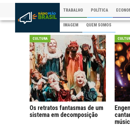
TRABALHO
POLÍTICA
ECONO
IMAGEM
QUEM SOMOS
CULTURA
CULTU
Os retratos fantasmas de um
Engen
sistema em decomposição
cantam
músic