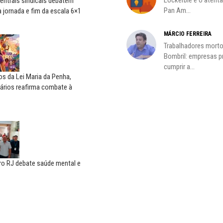
entrais sindicais debatem
Pan Am...
 jornada e fim da escala 6×1
MÁRCIO FERREIRA
oco é
Trabalhadores morto
Bombril: empresas 
cumprir a...
s da Lei Maria da Penha,
ários reafirma combate à
ro RJ debate saúde mental e