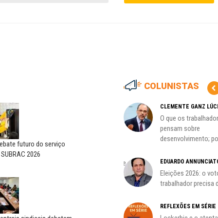
COLUNISTAS
CARLOS LOPES
CLEMENTE GANZ LÚC
O resgate do nosso Estado
O que os trabalhado
Nacional; por Carlos...
pensam sobre
desenvolvimento; por
bate futuro do serviço
HO)
ADILSON ARAÚJO
o SUBRAC 2026
EDUARDO ANNUNCIAT
A geopolítica nas eleições de
s
outubro; por Adilson...
Eleições 2026: o vot
trabalhador precisa d
REFLEXÕES EM SÉRIE
Lockerbie e o atent