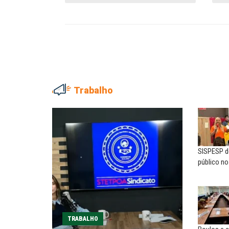
Trabalho
ADRIANA MARCOLINO
EUSÉBIO PINTO NETO
Adriana Marcolino destaca
A fortaleza do sindicato
impacto do salário mínimo na...
SISPESP de
SERGIO LUIZ LEITE (SERGIN
NILTON NECO
público n
Saúde mental:
Sindec: 94 anos de união e
responsabilidade de todo
lutas
MARCOS VERLAINE
MARIA AUXILIADORA
Nem reconstruir, nem
Agosto Lilás: todos e todas no
TRABALHO
reinventar, o sindicalismo
combate à...