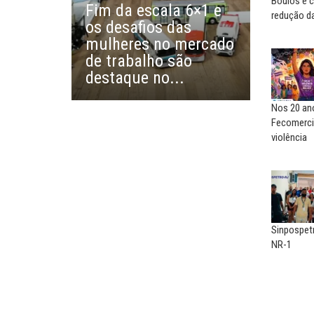
Boulos e c
Fim da escala 6×1 e
precisa voltar...
redução da
os desafios das
EDUARDO ANNUNCIATO CHICÃO
mulheres no mercado
MIGUEL TORRES
Sem salário digno e proteção
de trabalho são
A luta continua: agora o f
social, não existe...
o...
destaque no...
Nos 20 ano
Fecomerci
violência
Sinpospet
NR-1