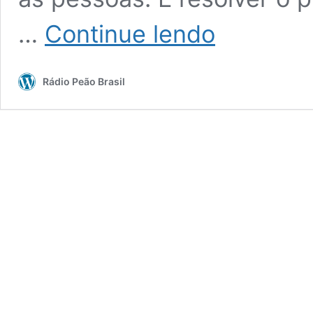
MDB
…
Continue lendo
e
Cidadania
lançam
Rádio Peão Brasil
pré-
candidatura
de
Simone
Tebet
à
Presidência