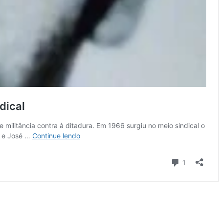
dical
e militância contra à ditadura. Em 1966 surgiu no meio sindical o
Assassinado
n e José …
Continue lendo
pela
ditadura
Comentári
1
há
50
anos,
Zequinha
Barreto
ajudou